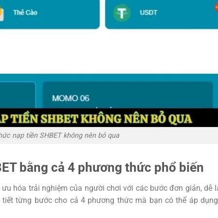
hức nạp tiền SHBET không nên bỏ qua
ET bằng cả 4 phương thức phổ biến
i ưu hóa trải nghiệm của người chơi với các bước đơn giản, dễ 
 tiết từng bước cho cả 4 phương thức mà bạn có thể áp dụng