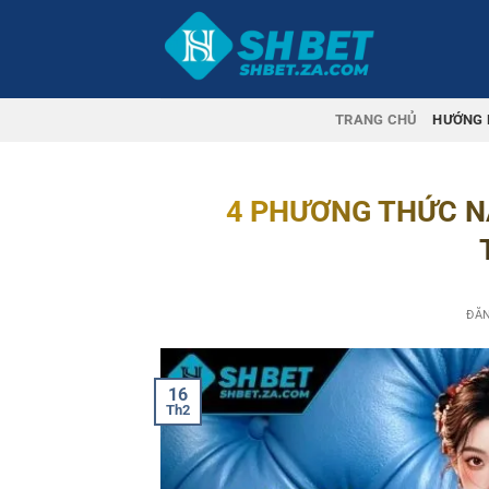
Bỏ
qua
nội
dung
TRANG CHỦ
HƯỚNG 
4 PHƯƠNG THỨC N
ĐĂ
16
Th2