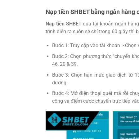
Nạp tiền SHBET bằng ngân hàng 
Nạp tiền SHBET
qua tài khoản ngân hàng 
trình diễn ra suôn sẻ chỉ trong 60 giây th
Bước 1: Truy cập vào tài khoản > Chọn
Bước 2: Chọn phương thức “chuyển kho
46, 20 & 39.
Bước 3: Chọn hạn mức giao dịch từ 1
dương.
Bước 4: Mở điện thoại quét mã rồi chuy
công và điểm cược chuyển trực tiếp vào