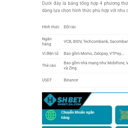
Dưới đây là bảng tổng hợp 4 phương th
dàng lựa chọn hình thức phù hợp với nhu 
Hình thức
Đối tác
Ngân
VCB, BIDV, Techcombank, Sacomban
hàng
Ví điện tử
Bao gồm Momo, Zalopay, VTPay,…
Bao gồm nhà mạng như Mobifone, Vi
Thẻ cào
và Zing.
USDT
Binance