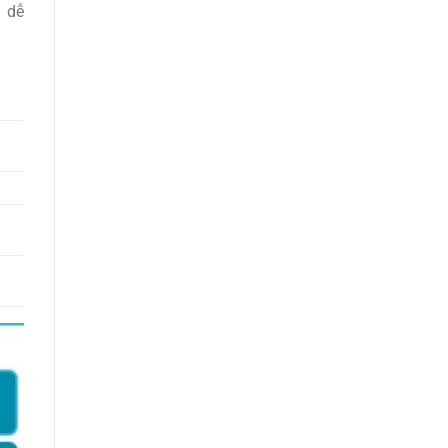
n dễ
Bet
Thủ
Cần
Nắm
Chắc