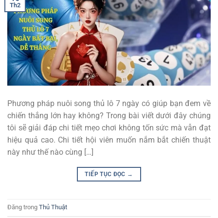
Th2
Phương pháp nuôi song thủ lô 7 ngày có giúp bạn đem về
chiến thắng lớn hay không? Trong bài viết dưới đây chúng
tôi sẽ giải đáp chi tiết mẹo chơi không tốn sức mà vẫn đạt
hiệu quả cao. Chi tiết hội viên muốn nắm bắt chiến thuật
này như thế nào cùng […]
TIẾP TỤC ĐỌC
→
Đăng trong
Thủ Thuật