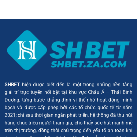
Cá
Chơi
Dễ
Độ
Roulette
Nhận
Hiệu
Thương
Quả
2026
Bet
Thủ
Cần
Nắm
Chắc
SHBET
hiện được biết đến là một trong những nền tảng
giải trí trực tuyến nổi bật tại khu vực Châu Á – Thái Bình
Dương, từng bước khẳng định vị thế nhờ hoạt động minh
bạch và được cấp phép bởi các tổ chức quốc tế từ năm
2021; chỉ sau thời gian ngắn phát triển, hệ thống đã thu hút
hàng chục triệu người tham gia, cho thấy sức hút mạnh mẽ
trên thị trường, đồng thời chú trọng đến yếu tố an toàn khi