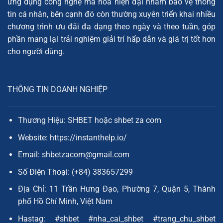
ứng dụng công nghệ mã hóa hiện đại nhằm bảo vệ thông
tin cá nhân, bên cạnh đó còn thường xuyên triển khai nhiều
chương trình ưu đãi đa dạng theo ngày và theo tuần, góp
phần mang lại trải nghiệm giải trí hấp dẫn và giá trị tốt hơn
cho người dùng.
THÔNG TIN DOANH NGHIỆP
Thương Hiệu: SHBET hoặc
shbet za com
Website:
https://instanthelp.io/
Email:
shbetzacom@gmail.com
Số Điện Thoại: (+84) 383657299
Địa Chỉ:
11 Trần Hưng Đạo, Phường 7, Quận 5, Thành
phố Hồ Chí Minh, Việt Nam
Hastag: #shbet #nha_cai_shbet #trang_chu_shbet