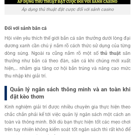
Áp dụng thủ thuật đặt cược đối với sảnh casino
Đối với sảnh bắn cá
Hội viên yêu thích thế giới bắn cá săn thưởng dưới lòng đại
dương xanh cần chú ý nắm rõ cách thức sử dụng của từng
dòng súng. Ngoài ra cũng nắm rõ một số
thủ thuật
săn
thưởng như bắn cá theo đàn, săn cá khi chúng mới xuất
hiện,… nhằm gia tăng cơ hội bắn trúng và nâng cao mức
thu nhập khi giải trí.
Quản lý ngân sách thông minh và an toàn khi
đặt kèo thơm
Kinh nghiệm giải trí được nhiều chuyên gia thực hiện theo
chắc chắn phải kể tới việc quản lý ngân sách một cách an
toàn và thông minh. Bởi dù bạn thực hiện tốt các mẹo chơi
trên tuy nhiên không kiểm soát tốt ngân sách thì rất khó để