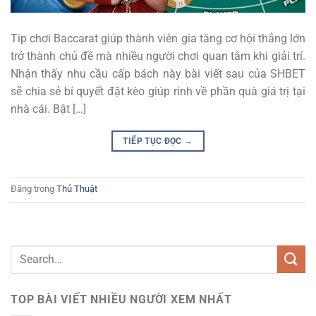
Tip chơi Baccarat giúp thành viên gia tăng cơ hội thắng lớn
trở thành chủ đề mà nhiều người chơi quan tâm khi giải trí.
Nhận thấy nhu cầu cấp bách này bài viết sau của SHBET
sẽ chia sẻ bí quyết đặt kèo giúp rinh về phần quà giá trị tại
nhà cái. Bật […]
TIẾP TỤC ĐỌC
→
Đăng trong
Thủ Thuật
TOP BÀI VIẾT NHIỀU NGƯỜI XEM NHẤT