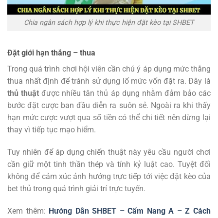
Chia ngân sách hợp lý khi thực hiện đặt kèo tại SHBET
Đặt giới hạn thắng – thua
Trong quá trình chơi hội viên cần chú ý áp dụng mức thắng
thua nhất định để tránh sử dụng lố mức vốn đặt ra. Đây là
thủ thuật
được nhiều tân thủ áp dụng nhằm đảm bảo các
bước đặt cược ban đầu diễn ra suôn sẻ. Ngoài ra khi thấy
hạn mức cược vượt qua số tiền có thể chi tiết nên dừng lại
thay vì tiếp tục mạo hiểm.
Tuy nhiên để áp dụng chiến thuật này yêu cầu người chơi
cần giữ một tinh thần thép và tính kỷ luật cao. Tuyệt đối
không để cảm xúc ảnh hưởng trực tiếp tới việc đặt kèo của
bet thủ trong quá trình giải trí trực tuyến.
Xem thêm:
Hướng Dẫn SHBET – Cẩm Nang A – Z Cách