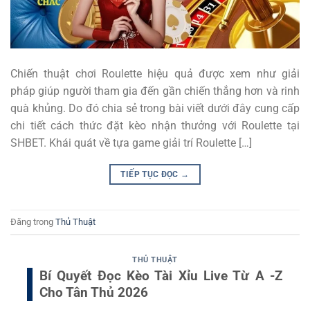
Chiến thuật chơi Roulette hiệu quả được xem như giải
pháp giúp người tham gia đến gần chiến thắng hơn và rinh
quà khủng. Do đó chia sẻ trong bài viết dưới đây cung cấp
chi tiết cách thức đặt kèo nhận thưởng với Roulette tại
SHBET. Khái quát về tựa game giải trí Roulette […]
TIẾP TỤC ĐỌC
→
Đăng trong
Thủ Thuật
THỦ THUẬT
Bí Quyết Đọc Kèo Tài Xỉu Live Từ A -Z
Cho Tân Thủ 2026