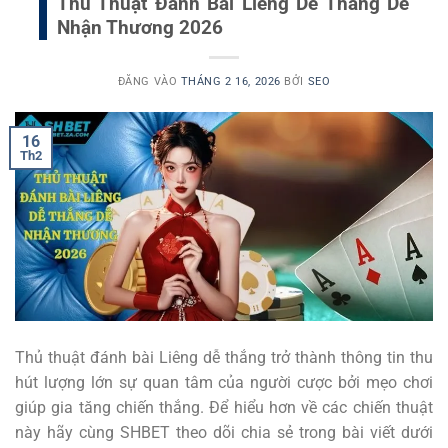
Thủ Thuật Đánh Bài Liêng Dễ Thắng Dễ
Nhận Thương 2026
ĐĂNG VÀO
THÁNG 2 16, 2026
BỞI
SEO
16
Th2
Thủ thuật đánh bài Liêng dễ thắng trở thành thông tin thu
hút lượng lớn sự quan tâm của người cược bởi mẹo chơi
giúp gia tăng chiến thắng. Để hiểu hơn về các chiến thuật
này hãy cùng SHBET theo dõi chia sẻ trong bài viết dưới